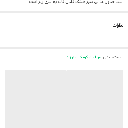
است.جدول غذایی شیر خشک گلدن گات به شرح زیر است
نظرات
استلیزه و شستشو وسایل
دسته‌بندی
:
مراقبت کودک و نوزاد
1 - همیشه دست ها را قبل از آماده سازی شیر و بطری بشویید.
2- تمام وسایل را با آب جوش استرلیزه کنید.
3-آب جوشیده ولرم استفاده کنید.و به اندازه استفاده کنید