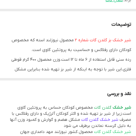
برند:
گلدن گات
توضیحات
شیر خشک بز گلدن گات شماره 2
محصول نیوزلند استه که مخصوص
کودکان دارای رفلاکس و حساسیت به پروتئین گاوی است.
رده سنی قابل استفاده از 6 ماه تا 12 است.وزن محصول 400 گرم قوطی
فلزی.این شیر با توجه به اینکه از شیر بز تهیه شده بنابراین مشکل
حساسیت به پروتئین گاوی اکثر کودکان را برطرف می کند.
روش تهیه
نقد و بررسی
شیر
خشک
گلدن گات
مخصوص کودکان حساس به پروتئین گاوی
است.زیرا از شیر بز تهیه شده و اکثر کودکان آلرژیک و دارای رفلاکس با
مصرف
شیر خشک گلدن گات
مشکل هضم و گوارش و کمبود وزن آنها
به دلیل گرسنه نماندن برطرف می شود
شیر خشک گلدن گات
محصول کشور نیوزلند مهد دامداری جهان