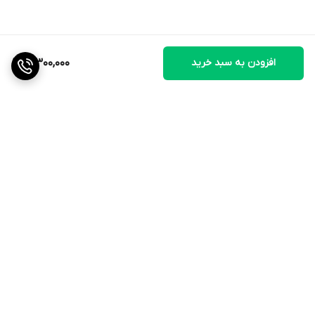
افزودن به سبد خرید
3,300,000
تست نهایی قبل از استفاده کودک
دمای شیر را با ریختن پند قطره به انتهای دست مانند شکل تست کنید
برگشت به بالا
جدول حقایق غذایی
سدیم
mg
150
19
پتاسیم
mg
540
70
کلراید
mg
440
57