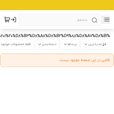
%D8%B4%DB%8C%D8%B1%20%D8%AE%D8%B4%DA%A9%20%DA%AF%D9%84%D8%AF%D9%86%20%DA%AF%D8%A7%D8%AA%201%20%D8%B3%D8%A8%D8%B2%D9%88%D8%A7%D8%B1
جدیدترین
برندها
دسته‌بندی
فقط محصولات موجود
کالایی در این صفحه موجود نیست