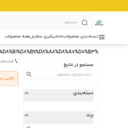
دسته‌بندی محصولات
خانه
پیگیری سفارش
همه محصولات
%D8%B4%DB%8C%D8%B1%20%D8%AE%D8%B4%DA%A9%20%DA%AF%D9%84%D8%AF%D9%86%20%DA%AF%D8%A7%D8%AA%202%20%D8%A8%D9%86%D8%AF%D8%B1%D8%B9%D8%A8%D8%A7%D8%B3
مرتب‌سازی
جستجو در نتایج
کالایی 
دسته‌بندی
برند