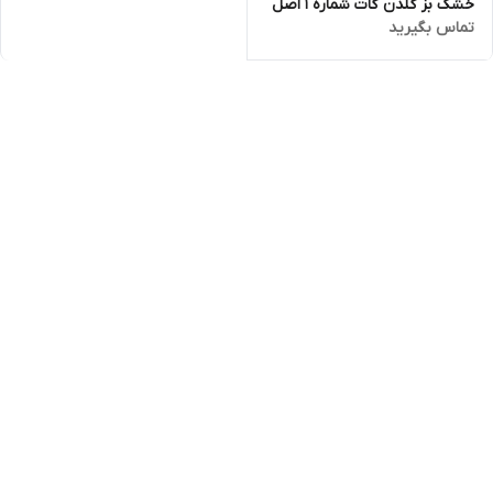
خشک بز گلدن گات شماره 1 اصل
تماس بگیرید
400 گرمی (golden goat)تاریخ
انقضا تا اخر 2027 ارسال فوری با
اتوبوس یا پست