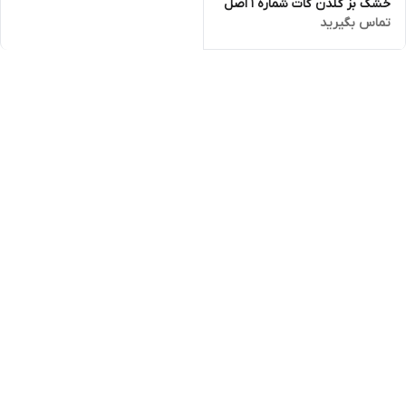
خشک بز گلدن گات شماره 1 اصل
تماس بگیرید
400 گرمی (golden goat)تاریخ
انقضا تا اخر 2027 ارسال فوری با
اتوبوس یا پست