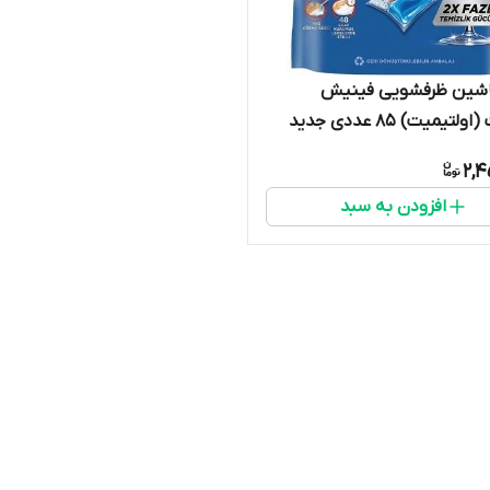
شین ظرفشویی فینیش
لتیمیت) 85 عددی جدید
2,4
افزودن به سبد