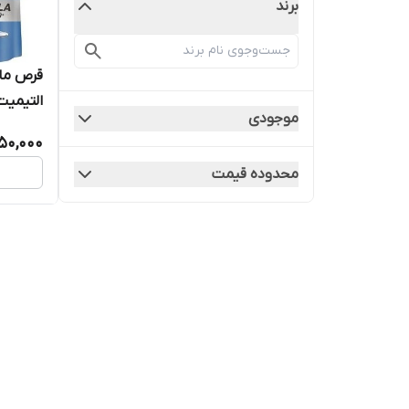
برند
قرص ما
التیمیت (او
موجودی
50,000
محدوده قیمت