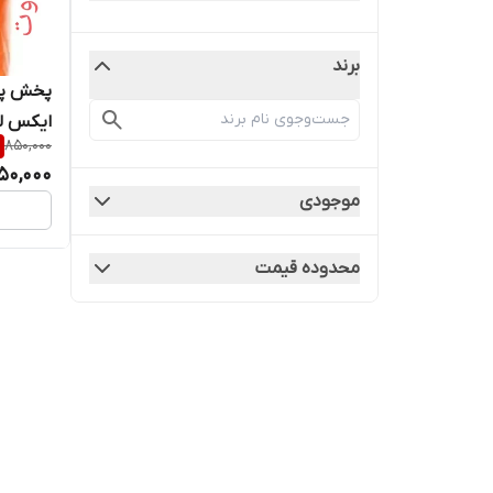
برند
پخش پو
850,000
(سفارش
50,000
فوری
موجودی
محدوده قیمت