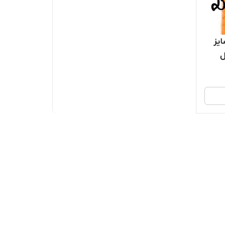
یز
سال