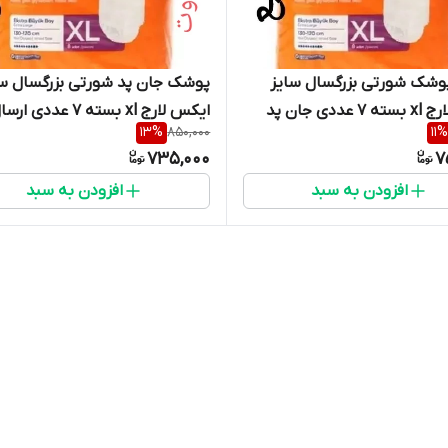
شک شورتی بزرگسال سایز
پوشک جان پد شورتی بزرگسال سا
ایکس لارج xl بسته 7 عددی جان پد
ایکس لارج xl بسته 7 عددی ار
13
%
850,000
11
%
 عمده موجود است) ارسال
فوری
735,000
7
افزودن به سبد
افزودن به سبد