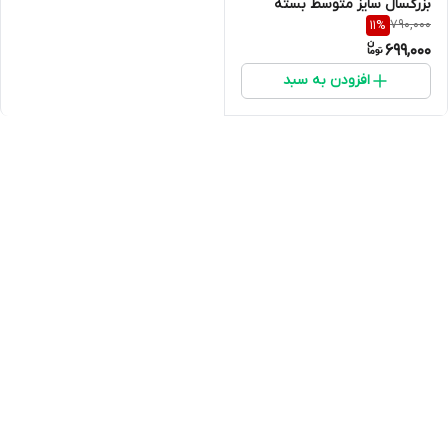
بزرگسال سایز متوسط بسته
790,000
11
%
9عددی جان پد (ارسال فوری )
699,000
افزودن به سبد