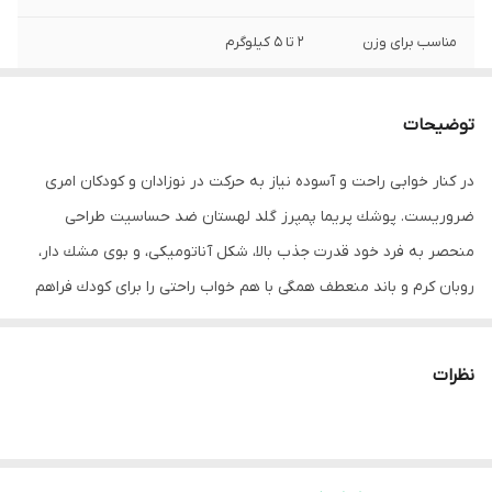
مناسب برای وزن
2 تا 5 کیلوگرم
شماره مجوز
۲۷۱۰۰۰۰۰۰۸۱۱۸
توضیحات
صادر کننده مجوز
سازمان غذا و دارو
در كنار خوابی راحت و آسوده نیاز به حركت در نوزادان و كودكان امری
ضروریست. پوشك پریما پمپرز گلد لهستان ضد حساسیت طراحی
منحصر به فرد خود قدرت جذب بالا، شكل آناتومیكی، و بوی مشك دار،
روبان كرم و باند منعطف همگی با هم خواب راحتی را برای كودك فراهم
می سازد. پوشك پریما پمپرز ضد حساسیت می باشند و برای نوزادان و
كودكان با پوست حساس یكی از بهترین انتخاب ها می باشند.
نظرات