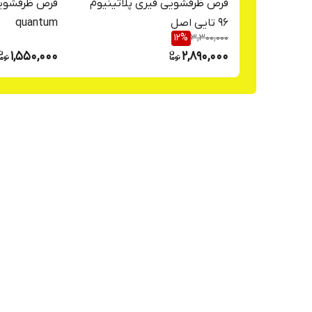
قرص ظرفشویی فیری پلاتینیوم
96 تایی اصل
quantum
12
%
3,300,000
1,550,000
2,890,000