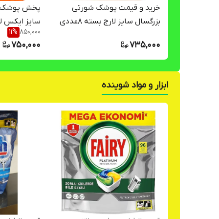
خرید و قیمت پوشک شورتی
پخش پوشک ش
بزرگسال سایز لارج بسته 8عددی
11
%
850,000
جان پد canped .(ارسال فوری با
عددی جان پد
750,000
735,000
اتوبوس به خواست مشتری)
موجود است) 
ابزار و مواد شوینده