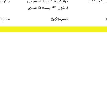
قرص ظرفشویی 72 عددی
جرم گیر ماشین لباسشویی
جرم گی
کالگون 1*4 بسته 15 عددی
0,000
690,000