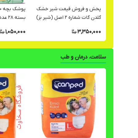
پخش و فروش قیمت شیر خشک
گلدن گات شماره 2 اصل (شیر بز)
بسته 28 عددی
ارسال فوری(400 گرمی) انقضا
1,050,000
3,350,000
2027 ارسال به سراسر ایران
سلامت، درمان و طب