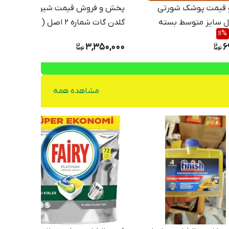
و قیمت پوشک شورتی
پخش و فروش قیمت شیر خشک
ل سایز متوسط بسته
گلدن گات شماره 2 اصل (شیر بز)
11
%
ارسال فوری(400 گرمی) انقضا
3,350,000
6
2027 ارسال به سراسر ایران
مشاهده همه