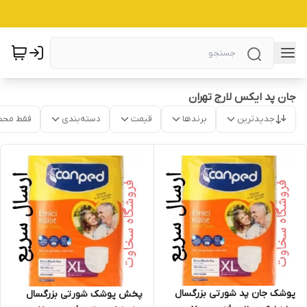
جان پد ایکس لارج تهران
جدیدترین
برندها
قیمت
دسته‌بندی
فقط محص
پوشک جان پد شورتی بزرگسال
پخش پوشک شورتی بزرگسال