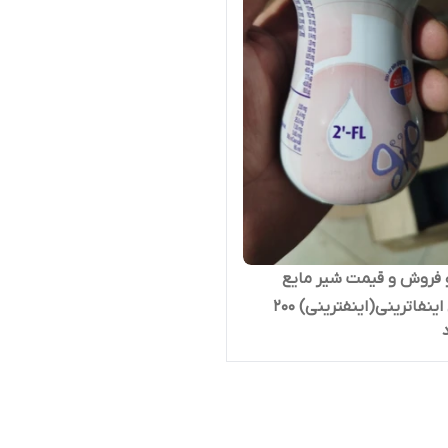
فروش و قیمت شیر مایع
تقویتی اینفاترینی(اینفترینی) 200
لی (ارسال فوری با اتوبوس به
یران)