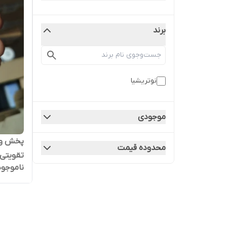
برند
نوتریشیا
موجودی
پخش و 
محدوده قیمت
ناموجود
می
سراسر ا