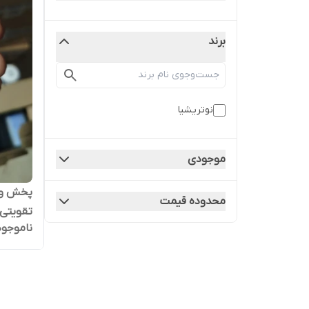
برند
نوتریشیا
موجودی
پخش و 
محدوده قیمت
ناموجود
می
سراسر ا