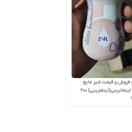
فروش و قیمت شیر مایع
تقویتی اینفاترینی(اینفترینی) 200
لی (ارسال فوری با اتوبوس به
یران)