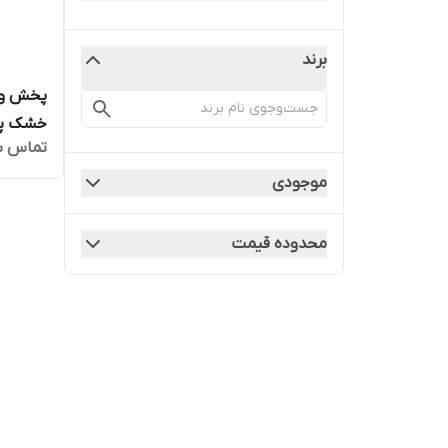
برند
پخش و 
خشک پدیاشو
تماس ب
موجودی
محدوده قیمت