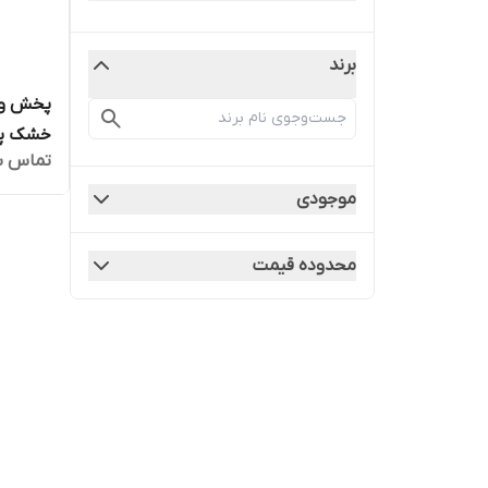
برند
پخش و 
خشک پدیاشو
تماس ب
موجودی
محدوده قیمت