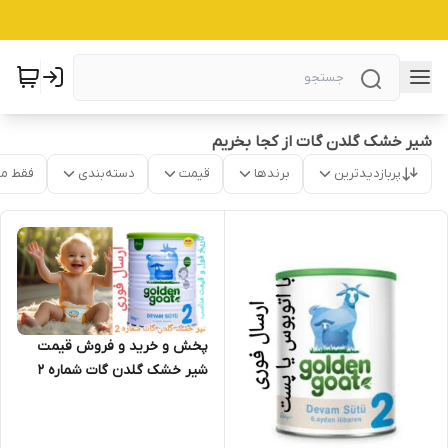
شیر خشک گلدن گات از کجا بخریم
پربازدیدترین
برندها
قیمت
دسته‌بندی
فقط م
پخش و خرید و فروش قیمت
شیر خشک گلدن گات شماره 2
اصل (شیر بز) ارسال فوری(400
گرمی) ارسال از اصفهان