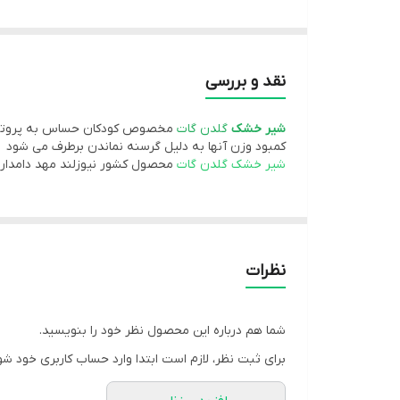
روش تهیه
نقد و بررسی
شیر
خشک
گلدن گات
مخصوص کودکان حساس به پروتئین گ
کمبود وزن آنها به دلیل گرسنه نماندن برطرف می شود
شیر خشک گلدن گات
محصول کشور نیوزلند مهد دامدا
استلیزه و شستشو وسایل
1 - همیشه دست ها را قبل از آماده سازی شیر و بطری بشویید.
2- تمام وسایل را با آب جوش استرلیزه کنید.
3-آب جوشیده ولرم استفاده کنید.و به اندازه استفاده کنید
نظرات
شما هم درباره این محصول نظر خود را بنویسید.
برای ثبت نظر، لازم است ابتدا وارد حساب کاربری خود شو