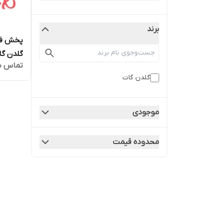
برند
پخش فر
تماس ب
گلدن گات
2027 ارسال فوری با اتوبوس یا پست
موجودی
محدوده قیمت