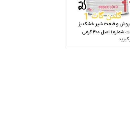
وش و قیمت شیر خشک بز
گلدن گات شماره 1 اصل 400 گرمی
گیرید
(golden goat)تاریخ انقضا تا اخر