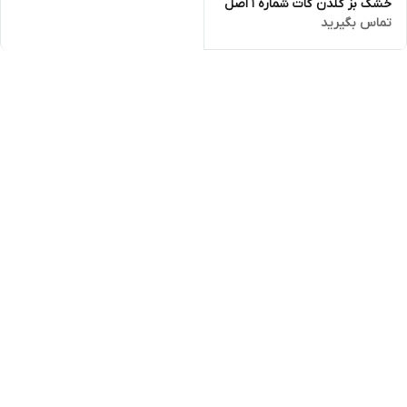
خشک بز گلدن گات شماره 1 اصل
تماس بگیرید
400 گرمی (golden goat)تاریخ
انقضا تا اخر 2027 ارسال فوری با
اتوبوس یا پست