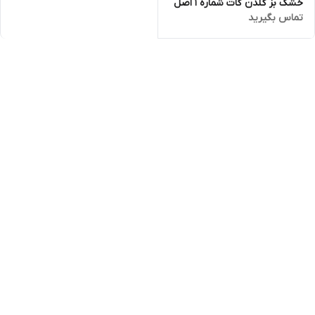
خشک بز گلدن گات شماره 1 اصل
تماس بگیرید
400 گرمی (golden goat)تاریخ
انقضا تا اخر 2027 ارسال فوری با
اتوبوس یا پست