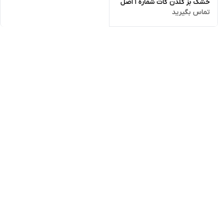
خشک بز گلدن گات شماره 1 اصل
تماس بگیرید
400 گرمی (golden goat)تاریخ
انقضا تا اخر 2027 ارسال فوری با
اتوبوس یا پست