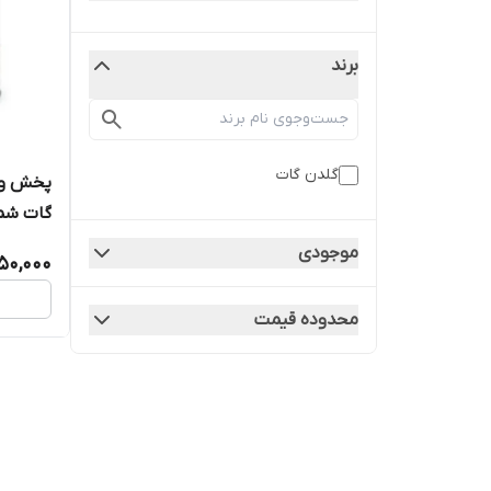
برند
گلدن گات
پخش و 
موجودی
50,000
سراسر ا
محدوده قیمت