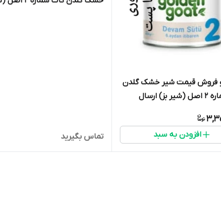
خشک گلدن گات شماره 2 
بز) ارسال فوری(400 گرمی) 
اصفهان
فروش قیمت شیر خشک گلدن
گات شماره 2 اصل (شیر بز) ارسال
فوری(400 گرمی) انقضا 2027 ارسال به
3,3
یران
افزودن به سبد
تماس بگیرید