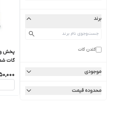
برند
گلدن گات
پخش و 
موجودی
50,000
سراسر ا
محدوده قیمت