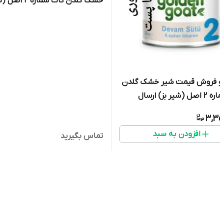
خشک گلدن گات شماره 2 
بز) ارسال فوری(400 گرمی) 
اصفهان
فروش قیمت شیر خشک گلدن
گات شماره 2 اصل (شیر بز) ارسال
فوری(400 گرمی) انقضا 2027 ارسال به
3,3
یران
افزودن به سبد
تماس بگیرید