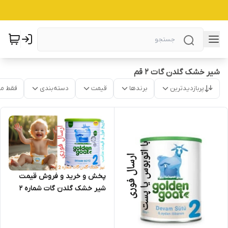
شیر خشک گلدن گات 2 قم
پربازدیدترین
برندها
قیمت
دسته‌بندی
فقط م
پخش و خرید و فروش قیمت
شیر خشک گلدن گات شماره 2
اصل (شیر بز) ارسال فوری(400
گرمی) ارسال از اصفهان