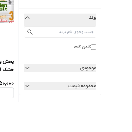
برند
گلدن گات
پخش و 
موجودی
فوری با
50,000
محدوده قیمت
اخر 2027 ارسال از اصفهان