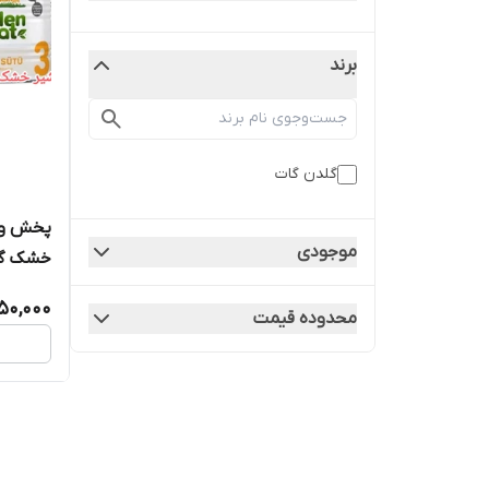
برند
گلدن گات
پخش و 
موجودی
فوری با
50,000
محدوده قیمت
اخر 2027 ارسال از اصفهان