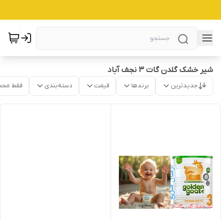
شیر خشک گلدن گات 3 نجف آباد
جدیدترین
برندها
قیمت
دسته‌بندی
فقط محص