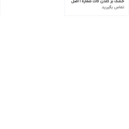
خشک بز گلدن گات شماره 1 اصل
تماس بگیرید
400 گرمی (golden goat)تاریخ
انقضا تا اخر 2027 ارسال فوری با
اتوبوس یا پست