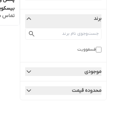
تماس ب
برند
osfovit
فسفوویت
موجودی
محدوده قیمت