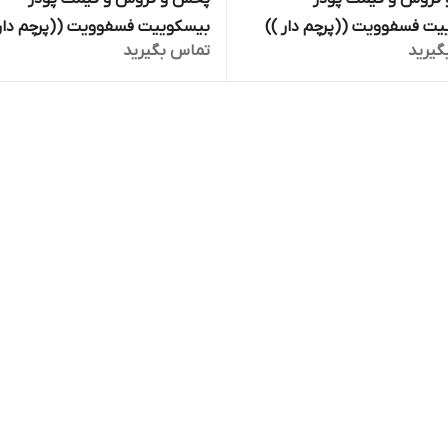
بیسکوییت فسفوویت ((پرچم دار ))
بیسکوییت فسفوویت ((پرچم دار
گیرید
تماس بگیرید
اصل ایتالیایی 400 گرمی تک لیبل فلزی
اصل ایتالیایی 400 گرمی تک 
F
Fosfovit تاریخ تا 2026 ارسال با
اتوبوس فوری از اصفهان به سراس
ایران