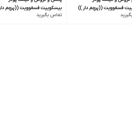
بیسکوییت فسفوویت ((پرچم دار ))
بیسکوییت فسفوویت ((پرچم دار
گیرید
تماس بگیرید
اصل ایتالیایی 400 گرمی تک لیبل فلزی
اصل ایتالیایی 400 گرمی تک 
F
Fosfovit تاریخ تا 2026 ارسال با
اتوبوس فوری از اصفهان به سراس
ایران