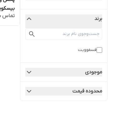
تماس ب
برند
osfovit
فسفوویت
موجودی
محدوده قیمت