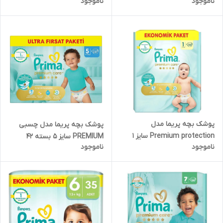
ناموجود
ناموجود
عددی
54 عددی
پوشک بچه پریما مدل
پوشک بچه پریما مدل چسبی
Premium protection سایز 1
PREMIUM سایز 5 بسته 42
ناموجود
ناموجود
بسته 70 عددی
عددی