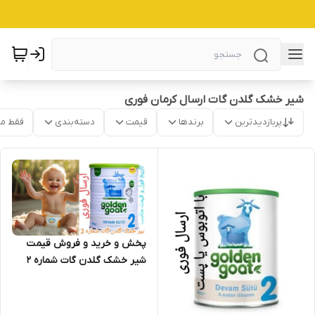
شیر خشک گلدن گات ارسال کرمان فوری
پربازدیدترین
برندها
قیمت
دسته‌بندی
فقط م
پخش و خرید و فروش قیمت
شیر خشک گلدن گات شماره 2
اصل (شیر بز) ارسال فوری(400
گرمی) ارسال از اصفهان