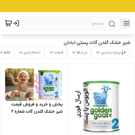
شیر خشک گلدن گات پستی ابادان
پربازدیدترین
برندها
قیمت
دسته‌بندی
فقط م
پخش و خرید و فروش قیمت
شیر خشک گلدن گات شماره 2
اصل (شیر بز) ارسال فوری(400
گرمی) ارسال از اصفهان