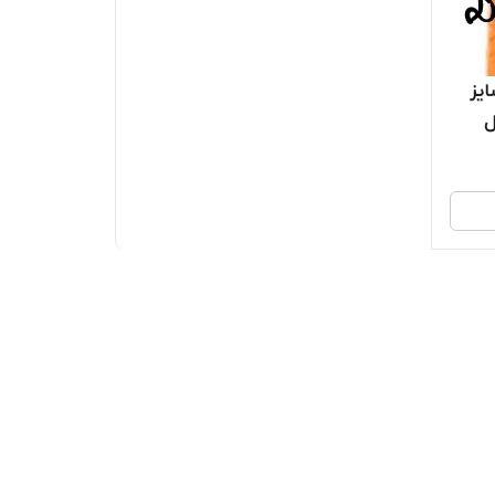
یز
سال