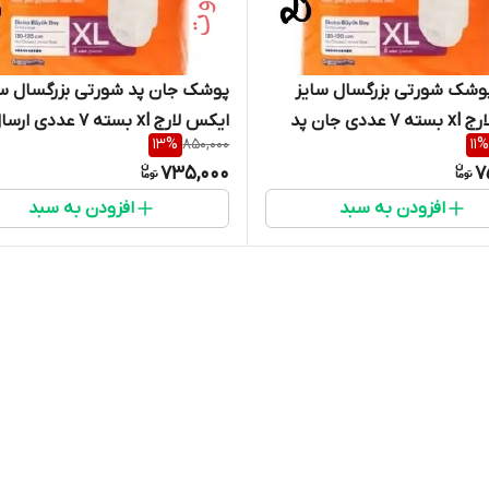
شک شورتی بزرگسال سایز
پوشک جان پد شورتی بزرگسال سا
ایکس لارج xl بسته 7 عددی جان پد
ایکس لارج xl بسته 7 عددی ار
13
%
850,000
11
%
 عمده موجود است) ارسال
فوری
735,000
7
افزودن به سبد
افزودن به سبد