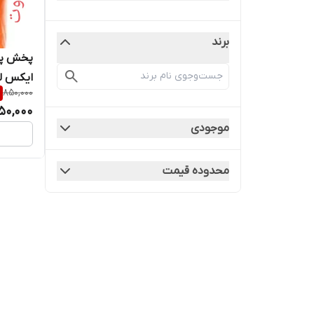
برند
پخش پو
850,000
(سفارش
50,000
فوری
موجودی
محدوده قیمت